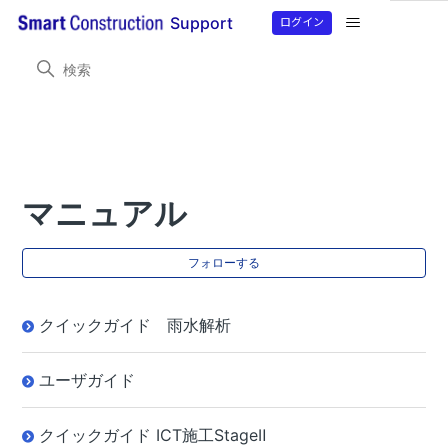
ログイン
Support
Smart Construction Simulation
製品情報
マニュアル
マニュアル
0
フォローする
クイックガイド 雨水解析
ユーザガイド
クイックガイド ICT施工StageⅡ