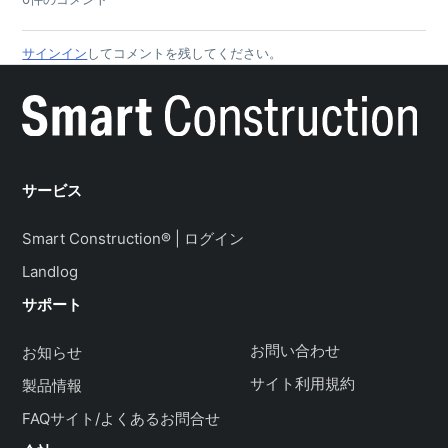
１０ 月１６日（水）マイナーリリースのご案内
サインイン
してコメントを残してください。
１０ 月２日（水）マイナーリリースのご案内
９月１８日（水）マイナーリリースのご案内
９月４日（水）マイナーリリースのご案内
8月21日（水）マイナーリリースのご案内
サービス
Smart Construction Simulation ～for ICT施工 StageⅡ～
の提供
Smart Construction® | ログイン
【Smart Construction Simulation】 １月１７日（水）マ
Landlog
イナーリリースのご案内
サポート
よくある問い合わせ
お問い合わせ
お知らせ
【Smart Construction Simulation】施工IDの確認方法が分からない
新規プロジェクト設定時に座標系を選択して変更ができない
サイト利用規約
製品情報
FAQサイト/よくあるお問合せ