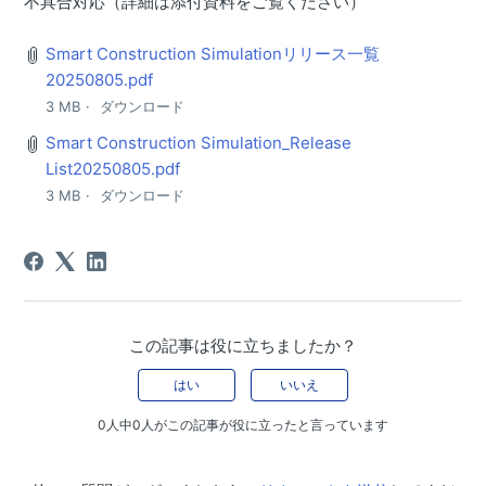
不具合対応（詳細は添付資料をご覧ください）
１０月１４日（火）マイナーリリースのご案内
Smart Construction Simulationリリース一覧
９月３０日（火）マイナーリリースのご案内
20250805.pdf
3 MB
ダウンロード
９月１６日（火）マイナーリリースのご案内
Smart Construction Simulation_Release
９月２日（火）マイナーリリースのご案内
List20250805.pdf
８月６日（水）マイナーリリースのご案内
3 MB
ダウンロード
７月24日（木）マイナーリリースのご案内
７月９日（水）マイナーリリースのご案内
６月２５日（水）マイナーリリースのご案内
６月１１日（水）マイナーリリースのご案内
この記事は役に立ちましたか？
６月４日（水）マイナーリリースのご案内
はい
いいえ
５月２８日（水）マイナーリリースのご案内
0人中0人がこの記事が役に立ったと言っています
５月１４日（水）マイナーリリースのご案内